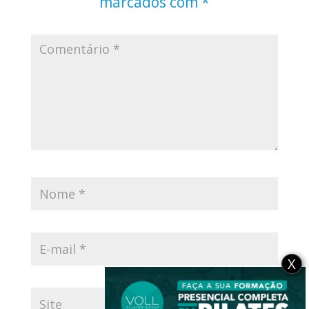
marcados com
*
X