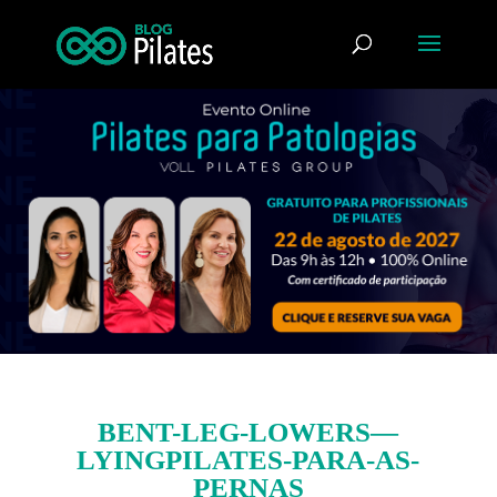
BENT-LEG-LOWERS—
LYINGPILATES-PARA-AS-
PERNAS