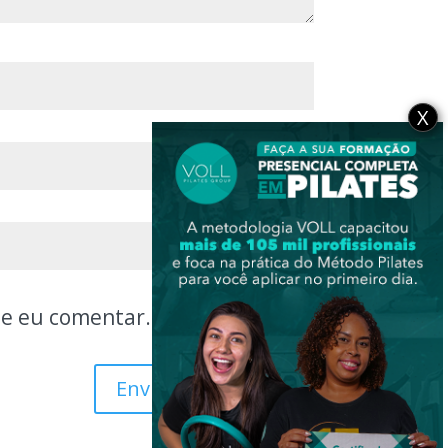
X
ue eu comentar.