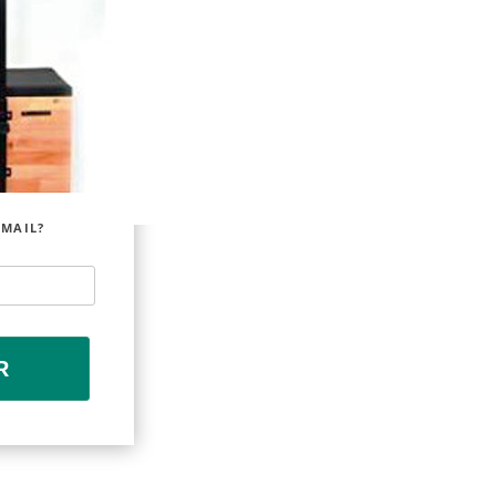
EMAIL?
R