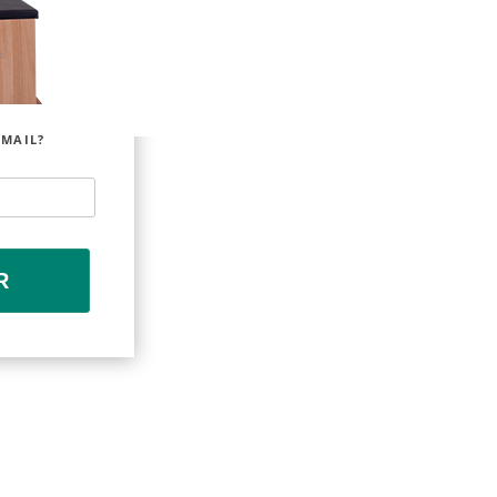
EMAIL?
R