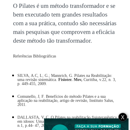
O Pilates é um método transformador e se
bem executado tem grandes resultados
com a sua prática, contudo são necessárias
mais pesquisas que comprovem a eficácia
deste método tão transformador.
Referências Bibliográficas
SILVA, A.C, L; G.; Mannrich, G. Pilates na Reabilitação:
uma revisão sistemática.
Fisioter. Mov,
Curitiba, v.22, n. 3,
p. 449-455, 2009.
Comunello, J, F. Benefícios do método Pilates e a sua
aplicação na reabilitação, artigo de revisão, Instituto Salus,
2011.
X
DALLASTA, V, C. O Pilates na reabilitação fisioterapêutica
em idosos: Uma Revisão.
Revista Uningá,
Uningá
,
v.15,
n.1, p.44- 47, 2013.