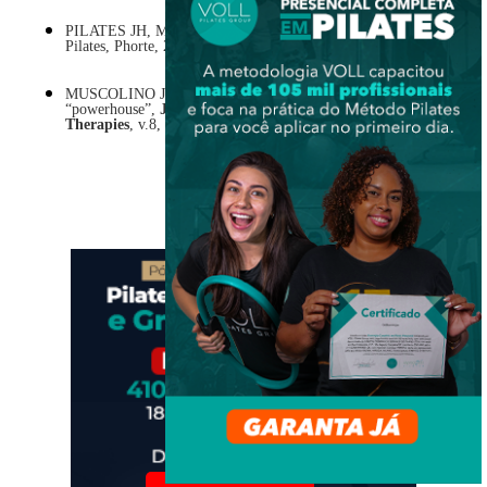
PILATES JH, MILLER JW. A obra completa de Joseph
Pilates, Phorte, 2009.
MUSCOLINO JE, CIPRIANI S. Pilates and the
“powerhouse”,
Journal of Bodywork and Movement
Therapies
, v.8, p.15- 24, 2004.