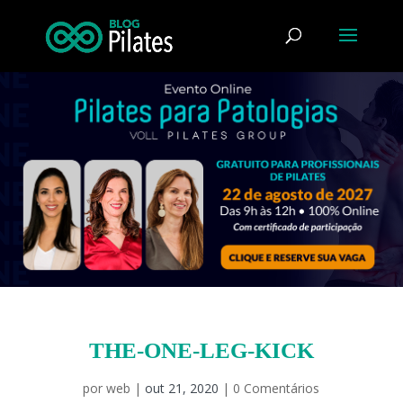
THE-ONE-LEG-KICK
por
web
|
out 21, 2020
|
0 Comentários