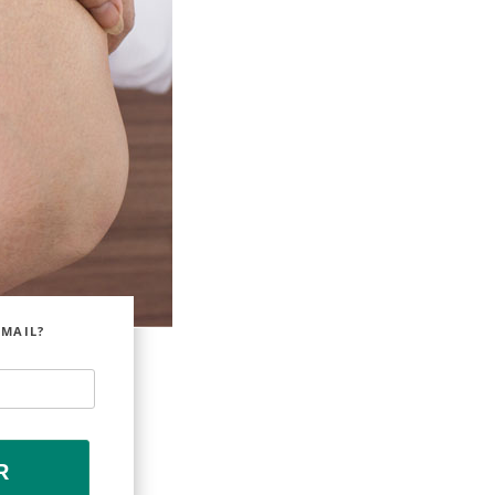
EMAIL?
R