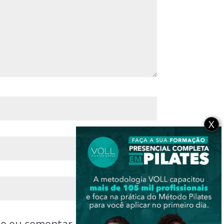
X
ue eu comentar.