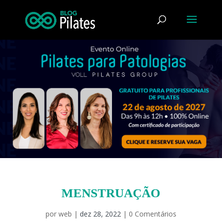
MENSTRUAÇÃO
por
web
|
dez 28, 2022
|
0 Comentários