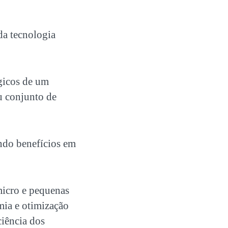
da tecnologia
gicos de um
u conjunto de
endo benefícios em
micro e pequenas
mia e otimização
ciência dos