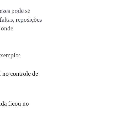
vezes pode se
altas, reposições
, onde
exemplo:
 no controle de
nda ficou no