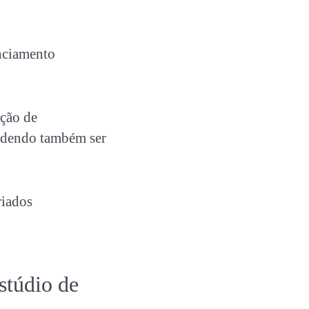
enciamento
ação de
podendo também ser
riados
stúdio de