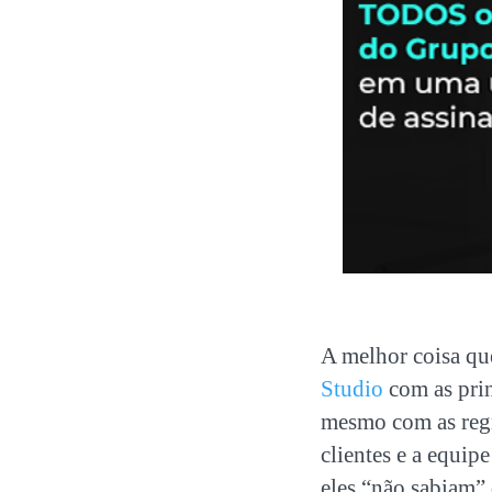
A melhor coisa qu
Studio
com as prin
mesmo com as regra
clientes e a equip
eles “não sabiam”