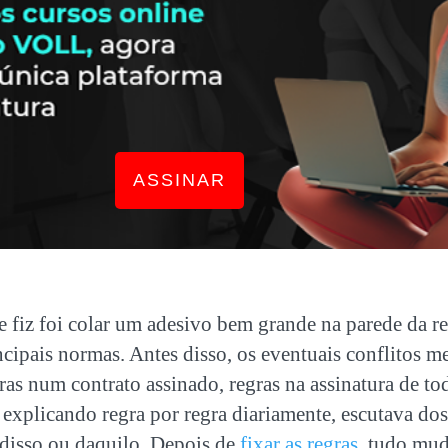
ASSINAR
e fiz foi colar um adesivo bem grande na parede da 
cipais normas. Antes disso, os eventuais conflitos me
s num contrato assinado, regras na assinatura de tod
e explicando regra por regra diariamente, escutava do
 disso ou daquilo. Depois de
fixar as regras
, tudo mud