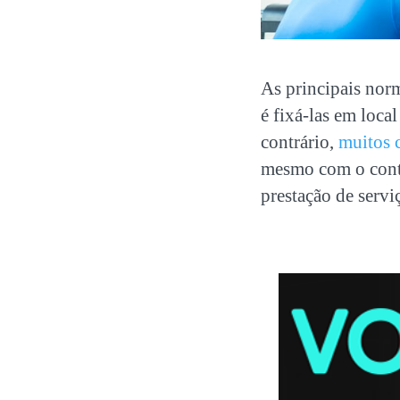
As principais nor
é fixá-las em loca
contrário,
muitos c
mesmo com o contra
prestação de servi