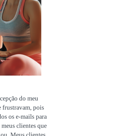
recepção do meu
 frustravam, pois
os os e-mails para
s meus clientes que
ou. Meus clientes