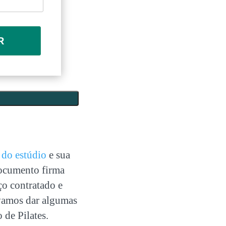
R
 do estúdio
e sua
documento firma
ço contratado e
a vamos dar algumas
 de Pilates.