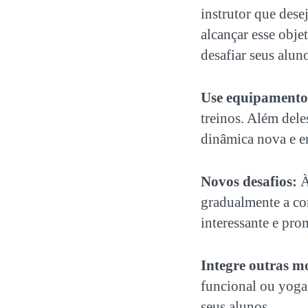
instrutor que dese
alcançar esse obje
desafiar seus alun
Use equipamentos
treinos. Além deles
dinâmica nova e en
Novos desafios:
À
gradualmente a c
interessante e pr
Integre outras m
funcional ou yoga
seus alunos.