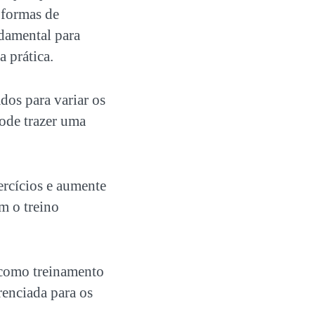
 formas de
ndamental para
 prática.
ados para
variar os
ode trazer uma
rcícios e aumente
m o treino
, como
treinamento
renciada para os