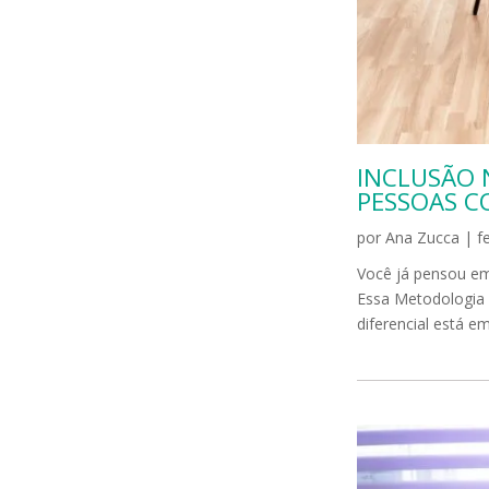
INCLUSÃO 
PESSOAS C
por
Ana Zucca
|
f
Você já pensou em
Essa Metodologia é
diferencial está e