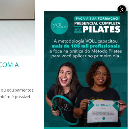
X
 COM A
s ou equipamentos
ambém é possível