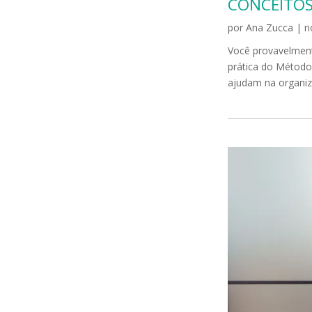
CONCEITOS
por
Ana Zucca
|
n
Você provavelment
prática do Método
ajudam na organiza