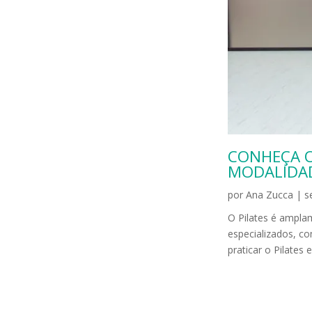
CONHEÇA O
MODALIDAD
por
Ana Zucca
|
s
O Pilates é ampla
especializados, co
praticar o Pilates