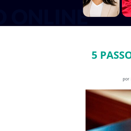
5 PASS
por