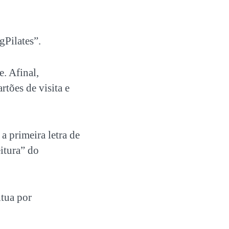
gPilates”.
e. Afinal,
tões de visita e
a primeira letra de
eitura” do
itua por