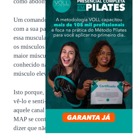
como abdominal, glútea ou adutora.
Um comando fácil que você pode usar
com a sua paciente para que ela perceba
essa musculatura é pedir para ela contrair
os músculos ao redor do ânus, pois o
maior músculo do assoalho pélvico é
conhecido na literatura médica como
músculo elevador do ânus.
Isto porque, durante a contração, pode-se
vê-lo e senti-lo claramente puxando
aquele canal para cima, e como toda a
MAP se contrai ao mesmo tempo, quero
dizer que não tem como contrair cada