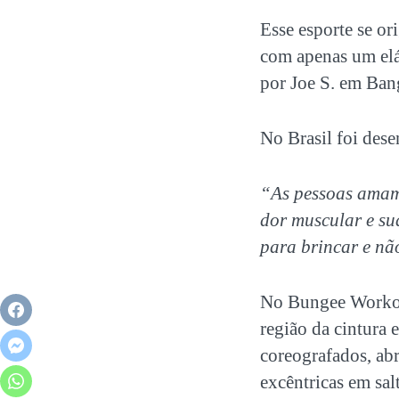
Esse esporte se or
com apenas um elá
por Joe S. em Ban
No Brasil foi des
“As pessoas amam.
dor muscular e su
para brincar e nã
No Bungee Workou
região da cintura 
coreografados, a
excêntricas em salt