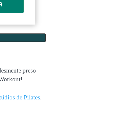
R
plesmente preso
 Workout!
túdios de Pilates
.