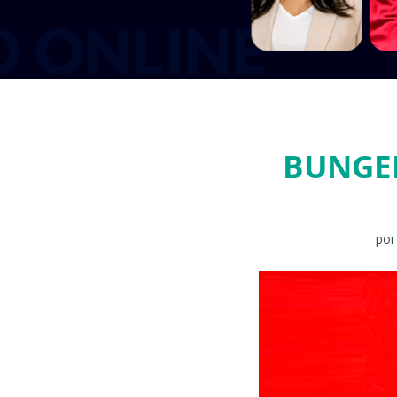
BUNGEE
po