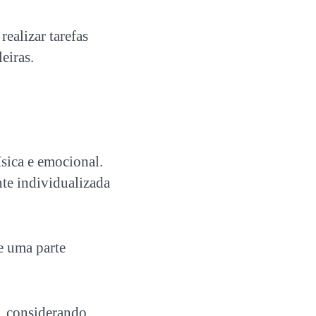
ealizar tarefas
eiras.
ísica e emocional.
nte individualizada
e uma parte
, considerando