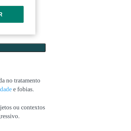
R
da no tratamento
edade
e fobias.
jetos ou contextos
ressivo.