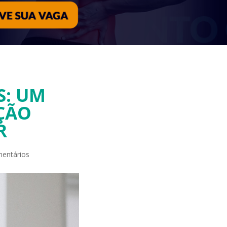
S: UM
ÇÃO
R
entários