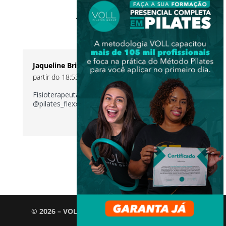
1 Comentário
Jaqueline Brião
no 4 de novembro de 2020 a
partir do 18:53
Fisioterapeuta @jaquebriao
@pilates_flexx
RESPONDER
© 2026 – VOLL Pilates Group. Todos os direitos
reservados.