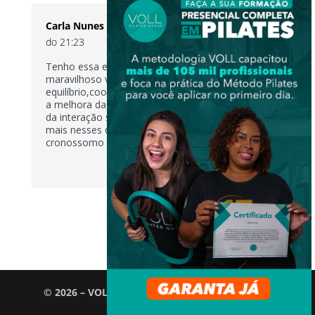
Carla Nunes
no 29 de outubro de 2016 a partir
do 21:23
Tenho essa experiência em minha clínica.Foi
maravilhoso ver os progressos no
equilíbrio,coordenação motora e principalmente
a melhora da respiração.Sem falar no aspecto
da interação social.Pilates é tudo de bom,ainda
mais nesses queridos que tem esse
cronossomo a mais,que deve ser o do amor!
RESPONDER
© 2026 – VOLL Pilates Group. Todos os direitos
reservados.