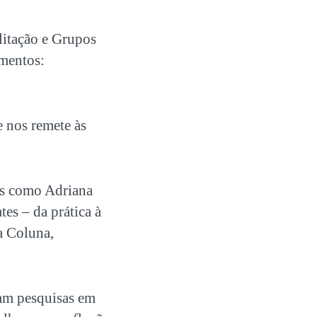
litação e
Grupos
amentos:
 nos remete às
ais como Adriana
tes – da prática à
a Coluna,
am pesquisas em