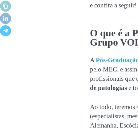
e confira a seguir!
O que é a
P
Grupo VO
A
Pós-Graduação
pelo MEC, e assin
profissionais que
de patologias
e to
Ao todo, teremos 
(especialistas, me
Alemanha, Escóci