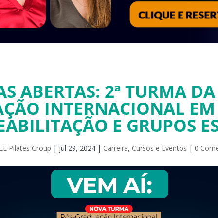
S ABERTAS: 2ª TURMA DA
ÇÃO INTERNACIONAL EM 
EABILITAÇÃO E GRUPOS ES
L Pilates Group
|
jul 29, 2024
|
Carreira
,
Cursos e Eventos
|
0 Come