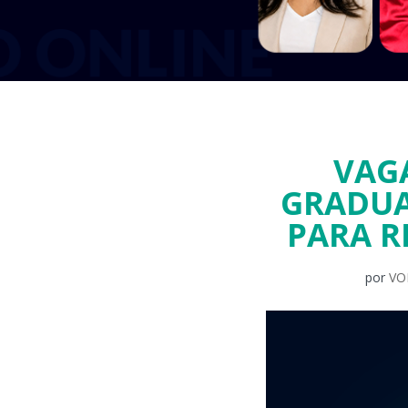
VAGA
GRADUA
PARA R
por
VOL