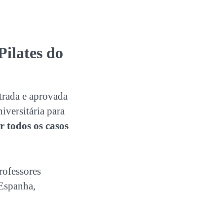
ilates
do
trada e aprovada
versitária para
 todos os casos
.
rofessores
 Espanha,