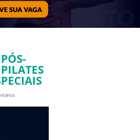
 PÓS-
PILATES
PECIAIS
ntários