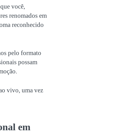
 que você,
sores renomados em
loma reconhecido
mos pelo formato
sionais possam
omoção.
 ao vivo, uma vez
onal em