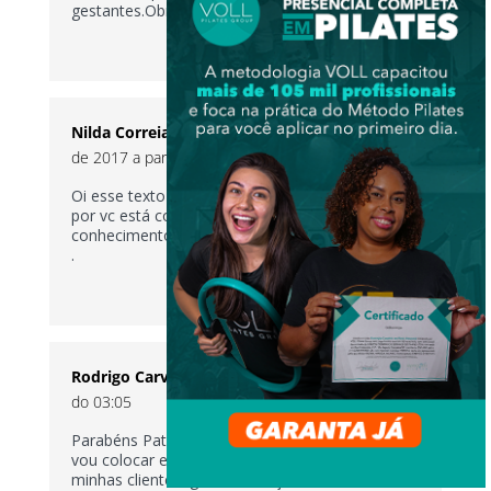
gestantes.Obrigada Patricia.
RESPONDER
Nilda Correia Xavier de Jesus
no 31 de março
de 2017 a partir do 12:45
Oi esse texto foi muito esclarecedor, obrigado
por vc está compartilhando esses
conhecimentos.
.
RESPONDER
Rodrigo Carvalho
no 1 de abril de 2017 a partir
do 03:05
Parabéns Patrícia, adorei o artigo, com certeza
vou colocar em prática essas dicas com as
minhas clientes, grande abraço e sucesso.