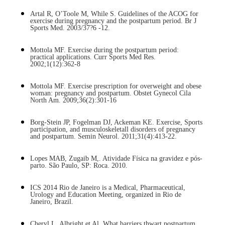
Artal R, O’Toole M, While S. Guidelines of the ACOG for
exercise during pregnancy and the postpartum period. Br J
Sports Med. 2003/37?6 -12.
Mottola MF. Exercise during the postpartum period:
practical applications. Curr Sports Med Res.
2002;1(12):362-8
Mottola MF. Exercise prescription for overweight and obese
woman: pregnancy and postpartum. Obstet Gynecol Cila
North Am. 2009;36(2):301-16
Borg-Stein JP, Fogelman DJ, Ackeman KE. Exercise, Sports
participation, and musculoskeletall disorders of pregnancy
and postpartum. Semin Neurol. 2011;31(4):413-22.
Lopes MAB, Zugaib M,. Atividade Física na gravidez e pós-
parto. São Paulo, SP: Roca. 2010.
ICS 2014 Rio de Janeiro is a Medical, Pharmaceutical,
Urology and Education Meeting, organized in Rio de
Janeiro, Brazil.
Cheryl L. Albright
et Al. What barriers thwart postpartum