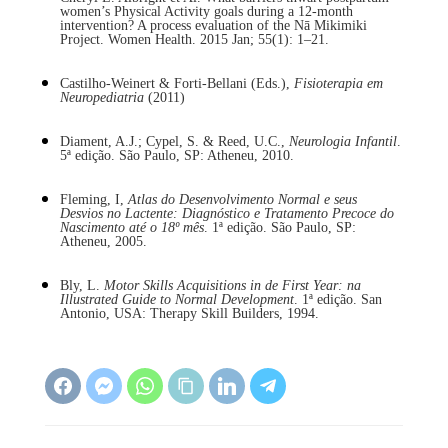
women’s Physical Activity goals during a 12-month
intervention? A process evaluation of the Nā Mikimiki
Project. Women Health. 2015 Jan; 55(1): 1–21.
Castilho-Weinert & Forti-Bellani (Eds.),
Fisioterapia em
Neuropediatria
(2011)
Diament, A.J.; Cypel, S. & Reed, U.C.,
Neurologia Infantil
.
5ª edição. São Paulo, SP: Atheneu, 2010.
Fleming, I,
Atlas do Desenvolvimento Normal e seus
Desvios no Lactente: Diagnóstico e Tratamento Precoce do
Nascimento até o 18º mês
. 1ª edição. São Paulo, SP:
Atheneu, 2005.
Bly, L.
Motor Skills Acquisitions in de First Year: na
Illustrated Guide to Normal Development
. 1ª edição. San
Antonio, USA: Therapy Skill Builders, 1994.