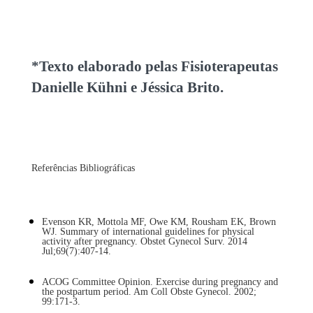
*Texto elaborado pelas Fisioterapeutas
Danielle Kühni e Jéssica Brito.
Referências Bibliográficas
Evenson KR
,
Mottola MF
,
Owe KM
,
Rousham EK
,
Brown
WJ
. Summary of international guidelines for physical
activity after pregnancy. Obstet Gynecol Surv. 2014
Jul;69(7):407-14.
ACOG Committee Opinion. Exercise during pregnancy and
the postpartum period. Am Coll Obste Gynecol. 2002;
99:171-3.