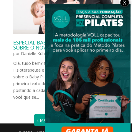
X
ESPECIAL BABY PILATES: CONHEÇA MAIS
SOBRE O NOVO MÉTODO!
por
Danielle Kühni
|
set 13, 2017
|
Grupos Especiais
Olá, tudo bem? Me chamo Danielle Kühni, sou
Fisioterapeuta e venho aqui conversar com vocês
sobre o Baby Pilates, você já ouviu falar? Esse é o
primeiro texto de uma série de textos que vamos estar
postando a cada 15 dias! Ele é um guia completo para
você que se...
« ENTRADAS ANTIGAS