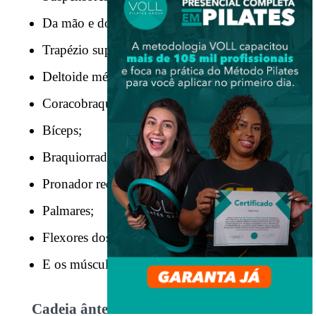
Da mão e dos dedos;
Trapézio superior;
Deltoide médio;
Coracobraquial;
Bíceps;
Braquiorradial;
Pronador redondo;
Palmares;
Flexores dos dedos;
E os músculos da região tênar e hipotênar.
Cadeia ântero-medial do ombro