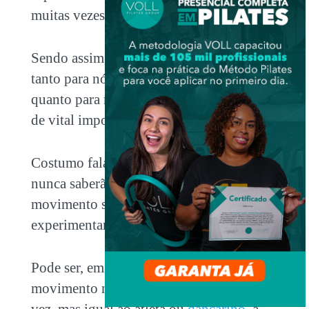
muitas vezes inéditos para nós.
Sendo assim, chegasse à conclusão que
tanto para nós instrutores de Pilates,
quanto para nossos alunos ou pacientes é
de vital importância a experiência motora.
Costumo falar para meus alunos que eles
nunca saberão se são capazes de um dado
movimento se eles não tentarem
experimentar o mesmo.
Pode ser, em muitas das vezes, que o
movimento não saia correto na primeira
vez, mas igual ao atleta ou
dançarino
, a