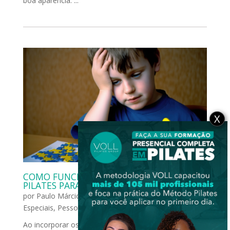
boa aparência. ...
X
COMO FUNCIONA A APLICAÇÃO DO
PILATES PARA CRIANÇAS AUTISTAS?
por
Paulo Márcio Fucci
|
ago 10, 2023
|
Grupos
Especiais
,
Pessoas com Deficiências
Ao incorporar os princípios de movimento suave, foco