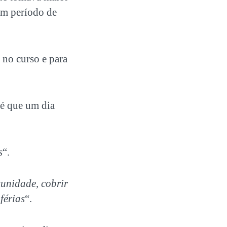
um período de
no curso e para
té que um dia
s
“.
tunidade, cobrir
férias
“.