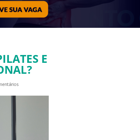
ILATES E
ONAL?
mentários