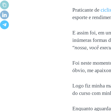
Praticante de
cicl
esporte e rendime
E assim foi, em u
inúmeras formas d
“
nossa, você execu
Foi neste momento
óbvio, me apaixon
Logo fiz minha ma
do curso com minha
Enquanto aguardav