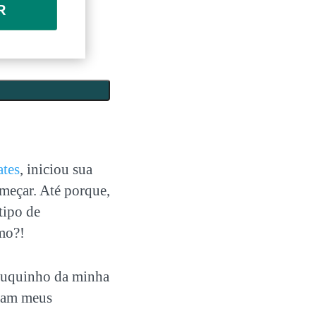
R
ates
, iniciou sua
meçar. Até porque,
tipo de
smo?!
pouquinho da minha
oram meus