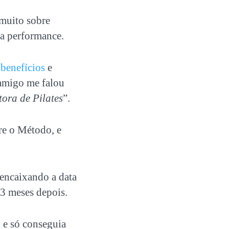
muito sobre
a performance.
s
benefícios
e
 amigo me falou
tora de Pilates
”.
re o Método, e
encaixando a data
 3 meses depois.
 e só conseguia