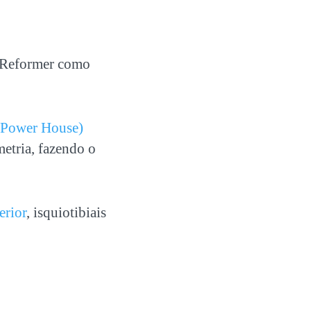
 Reformer como
o Power House)
etria, fazendo o
erior
, isquiotibiais