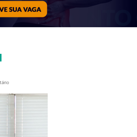
M
ário