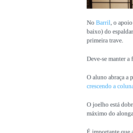
No
Barril
, o apoi
baixo) do espaldar
primeira trave.
Deve-se manter a 
O aluno abraça a p
crescendo a colun
O joelho está dobr
máximo do alongame
É importante que a