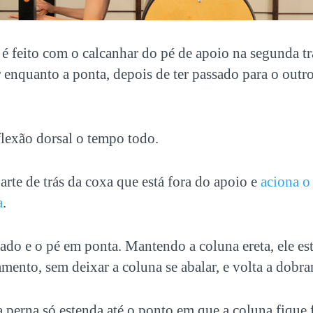
o é feito com o calcanhar do pé de apoio na segunda t
 enquanto a ponta, depois de ter passado para o outro
flexão dorsal o tempo todo.
arte de trás da coxa que está fora do apoio e
aciona o
a
.
ado e o pé em ponta. Mantendo a coluna ereta, ele est
nto, sem deixar a coluna se abalar, e volta a dobrar
 perna só estenda até o ponto em que a coluna fique