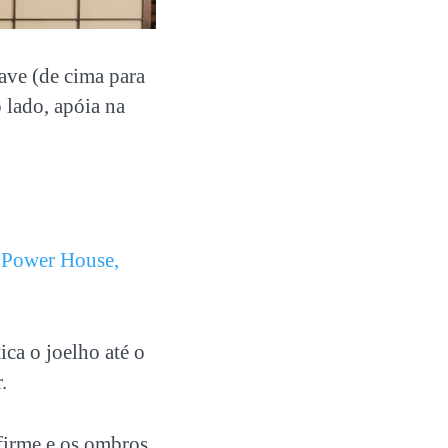
rave (de cima para
 lado, apóia na
 Power House,
ica o joelho até o
.
 firme e os ombros