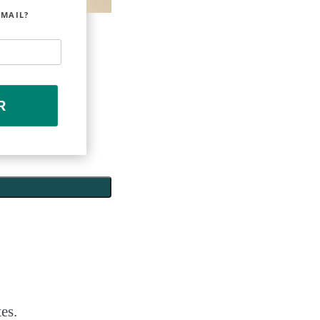
EMAIL?
R
es.