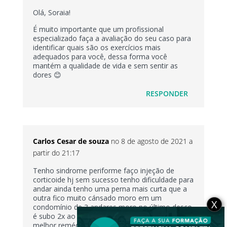
Olá, Soraia!
É muito importante que um profissional
especializado faça a avaliação do seu caso para
identificar quais são os exercícios mais
adequados para você, dessa forma você
mantém a qualidade de vida e sem sentir as
dores 😊
RESPONDER
Carlos Cesar de souza
no 8 de agosto de 2021 a
partir do 21:17
Tenho sindrome periforme faço injeção de
corticoide hj sem sucesso tenho dificuldade para
andar ainda tenho uma perna mais curta que a
outra fico muito cánsado moro em um
X
condomínio de 3 andares moro no último desço
é subo 2x ao dia vou começar hidro qual o
melhor remédio para dor é se escada piora