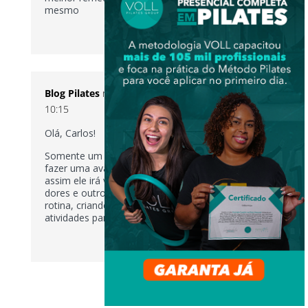
mesmo
RESPONDER
Blog Pilates
no 13 de agosto de 2021 a partir do
10:15
Olá, Carlos!
Somente um profissional especializado poderá
fazer uma avaliação individual do seu caso,
assim ele irá verificar todas as suas limitações,
dores e outros aspectos que afetam a sua
rotina, criando um planejamento adequado de
atividades para você 😊
RESPONDER