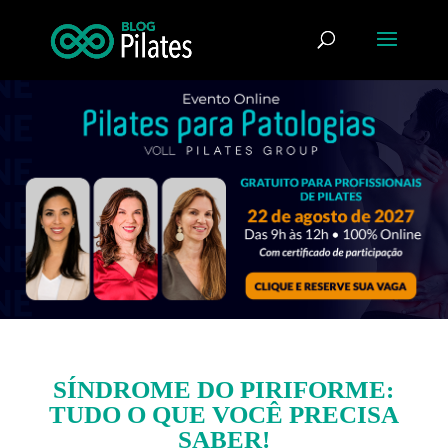
SÍNDROME DO PIRIFORME:
TUDO O QUE VOCÊ PRECISA
SABER!