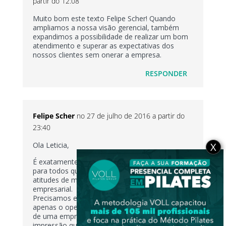
partir do 12:08
Muito bom este texto Felipe Scher! Quando
ampliamos a nossa visão gerencial, também
expandimos a possibilidade de realizar um bom
atendimento e superar as expectativas dos
nossos clientes sem onerar a empresa.
RESPONDER
Felipe Scher
no 27 de julho de 2016 a partir do
23:40
X
Ola Leticia,
É exatamente essa a intenção do texto, mostrar
para todos que precisamos planejar nossas
atitudes de maneira racional e principalmente
empresarial.
Precisamos entender que não somos mais
apenas o operacional, passamos a ser gestores
de uma empresa e as vezes temos a falsa
impressão que repor feriado é prejuizo para a