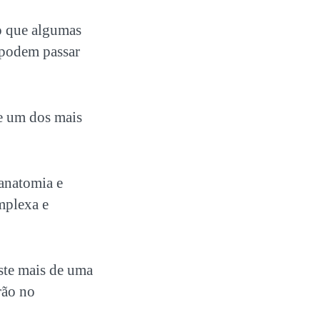
o que algumas
o podem passar
e um dos mais
anatomia e
mplexa e
ste mais de uma
rão no