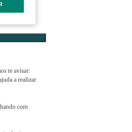
R
os te avisar:
juda a realizar
alhando com