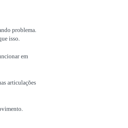
dando problema.
que isso.
uncionar em
as articulações
ovimento.