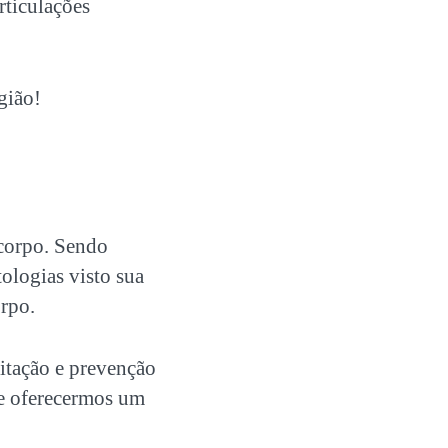
rticulações
.
gião!
corpo. Sendo
tologias visto sua
orpo.
itação e prevenção
 e oferecermos um