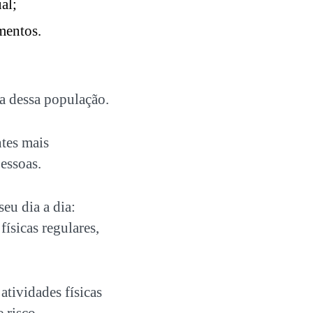
al;
mentos.
da dessa população.
tes mais
pessoas.
eu dia a dia:
 físicas regulares,
tividades físicas
 risco.