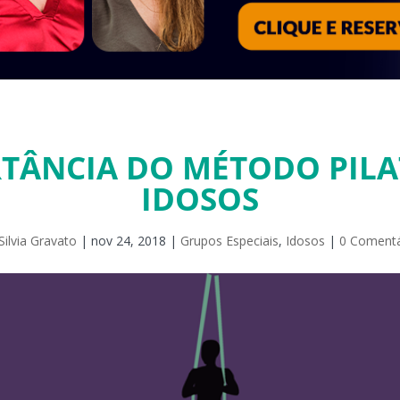
RTÂNCIA DO MÉTODO PILA
IDOSOS
Silvia Gravato
|
nov 24, 2018
|
Grupos Especiais
,
Idosos
|
0 Comentá