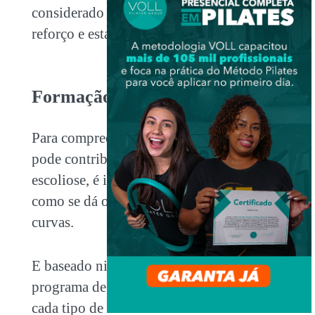
considerado a base para o tratamento de
reforço e estabilidade da coluna.
Formação das curvas
Para compreendermos como o Pilates
pode contribuir no tratamento da
escoliose, é importante compreender
como se dá o processo de formação das
curvas.
E baseado nisso, podemos direcionar um
programa de exercícios específicos para
cada tipo de escoliose.