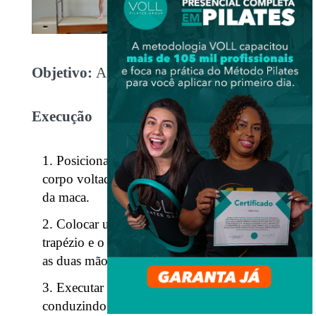
Objetivo:
Alongamento de adutores.
Execução
Posicionar-se em pé no Cadillac com o
corpo voltado lateralmente ao comprimento
da maca.
Colocar um dos pés na alça fuzzy do
trapézio e o outro pé na maca, segurar com
as duas mãos a barra.
Executar o alongamento lateral
conduzindo a alça até o limite de