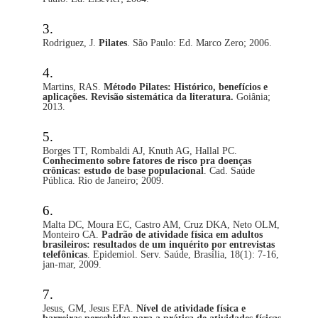
Rodriguez, J.
Pilates
. São Paulo: Ed. Marco Zero; 2006.
Martins, RAS.
Método Pilates: Histórico, benefícios e
aplicações. Revisão sistemática da literatura.
Goiânia;
2013.
Borges TT, Rombaldi AJ, Knuth AG, Hallal PC.
Conhecimento sobre fatores de risco pra doenças
crônicas: estudo de base populacional
. Cad. Saúde
Pública. Rio de Janeiro; 2009.
Malta DC, Moura EC, Castro AM, Cruz DKA, Neto OLM,
Monteiro CA.
Padrão de atividade física em adultos
brasileiros: resultados de um inquérito por entrevistas
telefônicas
. Epidemiol. Serv. Saúde, Brasília, 18(1): 7-16,
jan-mar, 2009.
Jesus, GM, Jesus EFA.
Nível de atividade física e