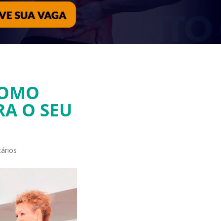
COMO
RA O SEU
ários