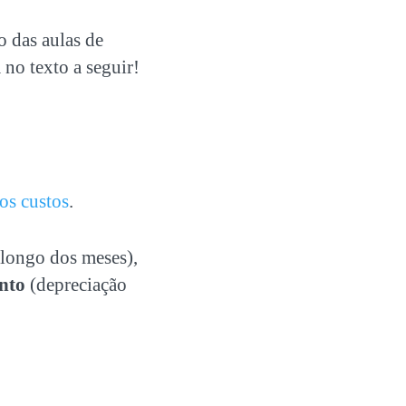
o das aulas de
 no texto a seguir!
os custos
.
 longo dos meses),
ento
(depreciação