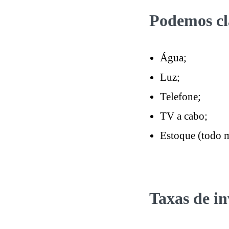
Podemos cla
Água;
Luz;
Telefone;
TV a cabo;
Estoque (todo m
Taxas de i