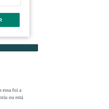
R
 essa foi a
briu ou está