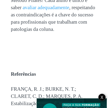
Método Pilates! Cada aluno é único e
saber
avaliar adequadamente
, respeitando
as contraindicações é a chave do sucesso
para profissionais que trabalham com
patologias da coluna.
Referências
FRANÇA, R. J.; BURKE, N. T.;
CLARET, C. D.; MARQUES, P. A.
X
Estabilização
segmentar da coluna