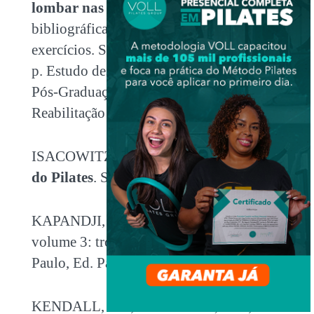
lombar nas lombalgias
. Revisão
bibliográfica e um programa de
exercícios. São Paulo 2008. 200 – 2006
p. Estudo desenvolvido no Programa de
Pós-Graduação em Ciências de
Reabilitação do Fofito/FMUSP.
ISACOWITZ R, Clippinger K.
Anatomia
do Pilates
. São Paulo: Manole; 2013
KAPANDJI, A.I.
Fisiologia Articular
,
volume 3: tronco e coluna vertebral. São
Paulo, Ed. Panamericana, 5ª edição, 2000.
KENDALL, F. P; McCREARY, E. K;