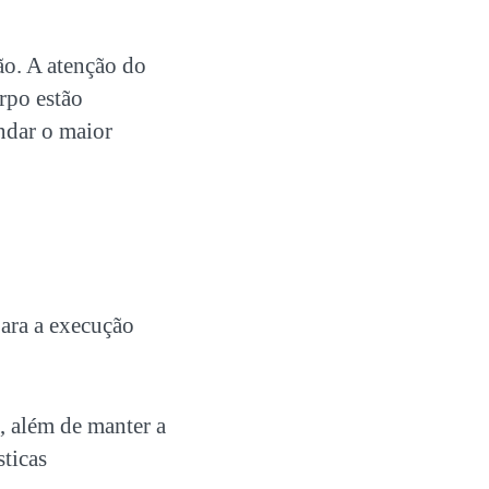
o. A atenção do
orpo estão
dar o maior
para a execução
s, além de manter a
sticas