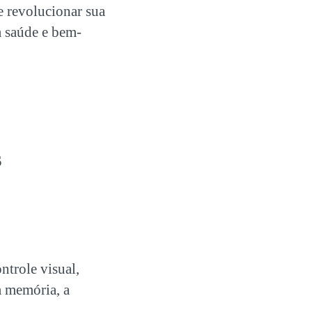
e revolucionar sua
a saúde e bem-
s
trole visual,
a memória, a