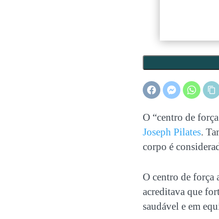
O “
centro de força
Joseph Pilates
. Ta
corpo é considerad
O
centro de força
a
acreditava que fort
saudável e em equ