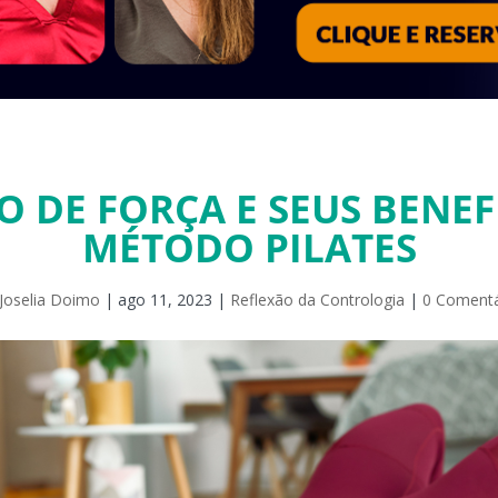
O DE FORÇA E SEUS BENEF
MÉTODO PILATES
Joselia Doimo
|
ago 11, 2023
|
Reflexão da Contrologia
|
0 Comentá