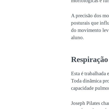
morfológicas e fu
A precisão dos mov
posturais que inf
do movimento leva
aluno.
Respiração
Esta é trabalhada
Toda dinâmica pro
capacidade pulmona
Joseph Pilates cha