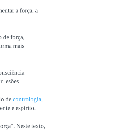
mentar a força, a
o de força
,
forma mais
onsciência
r lesões.
do de
contrologia
,
nte e espírito.
força
“. Neste texto,