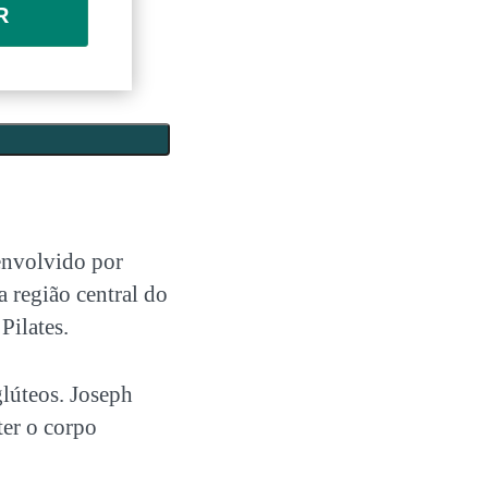
R
envolvido por
 região central do
Pilates.
glúteos. Joseph
ter o corpo