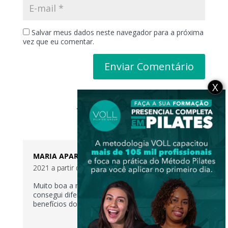
Salvar meus dados neste navegador para a próxima
vez que eu comentar.
X
1 Comentário
MARIA APARECIDA DA SILVA
no 14 de maio de
2021 a partir do 19:12
Muito boa a matéria, gostei bastante, e
consegui diferenciar um poucoas tecnicas e os
benefícios do yoga, meditação e pilates.
RESPONDER