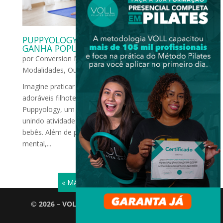
PUPPYOLOGY: PILATES COM CÃES BEBÊS
GANHA POPULARIDADE EM PORTUGAL
por
Conversion News
|
fev 7, 2024
|
Outras
Modalidades
,
Outros
Imagine praticar Pilates enquanto interage com
adoráveis filhotes de cachorro. Essa é a proposta do
Puppyology, um novo conceito que nasceu em Braga,
unindo atividade física e a irresistível presença de cães
bebês. Além de proporcionar benefícios para a saúde
mental,...
« ENTRADAS ANTIGAS
© 2026 – VOLL Pilates Group. Todos os direitos
reservados.