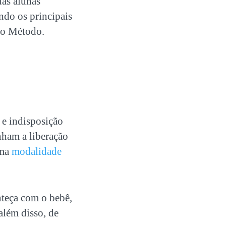
uas alunas
ndo os principais
 do Método.
 e indisposição
nham a liberação
uma
modalidade
nteça com o bebê,
além disso, de