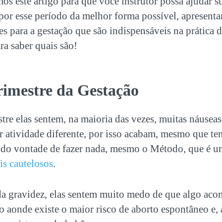
os este artigo para que você instrutor possa ajudar s
 por esse período da melhor forma possível, apresenta
tes para a gestação que são indispensáveis na prática
a saber quais são!
rimestre da Gestação
tre elas sentem, na maioria das vezes, muitas náuseas
r atividade diferente, por isso acabam, mesmo que te
ndo vontade de fazer nada, mesmo o Método, que é 
is cautelosos
.
 da gravidez, elas sentem muito medo de que algo aco
 aonde existe o maior risco de aborto espontâneo e, 