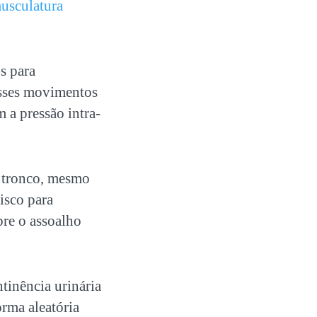
usculatura
s para
esses movimentos
 a pressão intra-
e tronco, mesmo
isco para
bre o assoalho
tinência urinária
orma aleatória