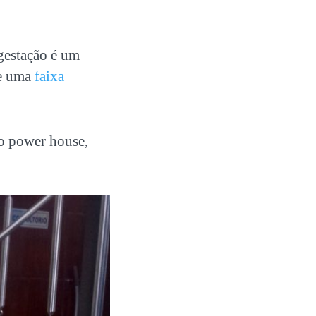
 gestação é um
de uma
faixa
do power house,