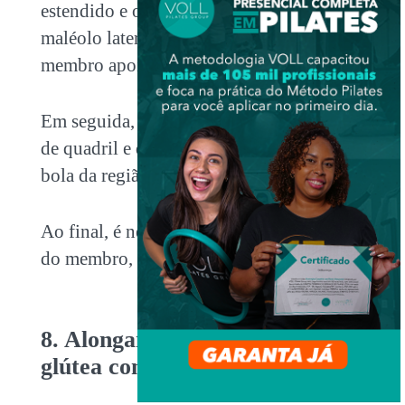
estendido e o membro contralateral com o
maléolo lateral tocando o joelho do
membro apoiado .
Em seguida, peça que ele realize a flexão
de quadril e de joelho, aproximando a
bola da região glútea.
Ao final, é necessário realizar a extensão
do membro, retornando à posição inicial.
8. Alongamento de região
glútea com elástico