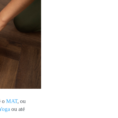
é o
MAT
, ou
Yoga
ou até