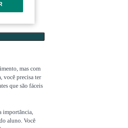
R
cimento, mas com
, você precisa ter
ates
que são fáceis
a importância,
 do aluno. Você