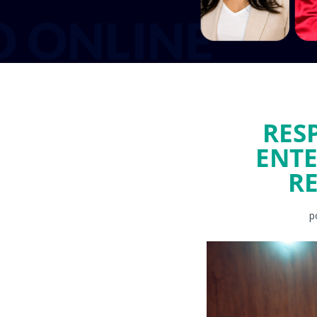
RES
ENTE
R
p