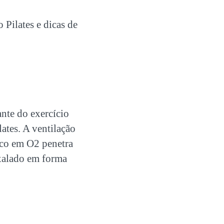
 Pilates
e dicas de
ante do exercício
lates. A ventilação
ico em O
2
penetra
exalado em forma