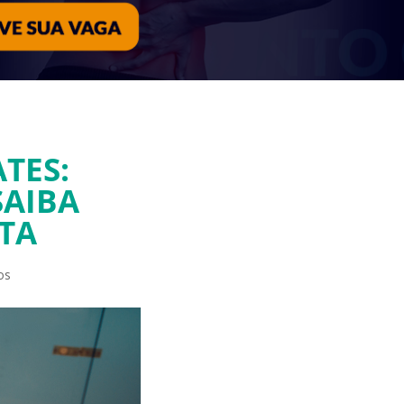
TES:
SAIBA
TA
os