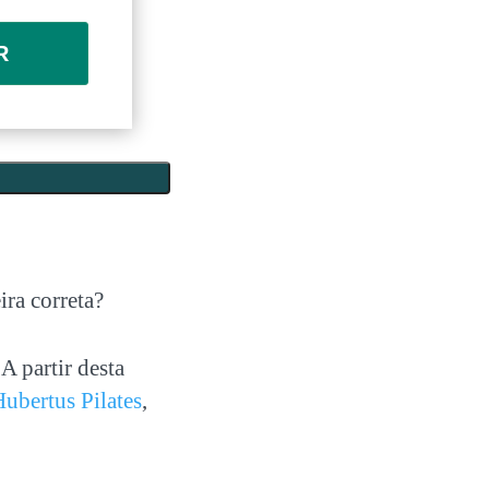
R
ra correta?
A partir desta
ubertus Pilates
,