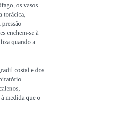
ôfago, os vasos
 torácica,
 pressão
ões enchem-se à
aliza quando a
radil costal e dos
piratório
calenos,
a à medida que o