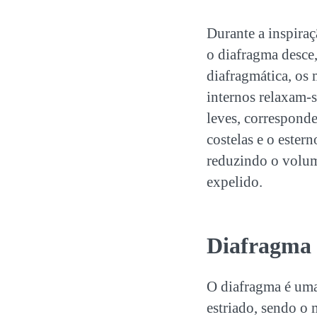
Durante a inspira
o diafragma desce
diafragmática, os 
internos relaxam-s
leves, correspond
costelas e o ester
reduzindo o volume
expelido.
Diafragma
O diafragma é uma
estriado, sendo o 