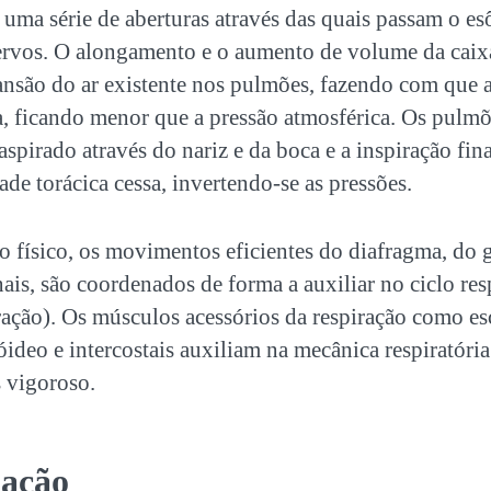
uma série de aberturas através das quais passam o es
ervos. O alongamento e o aumento de volume da caixa
são do ar existente nos pulmões, fazendo com que a
a, ficando menor que a pressão atmosférica. Os pulm
aspirado através do nariz e da boca e a inspiração fin
de torácica cessa, invertendo-se as pressões.
o físico, os movimentos eficientes do diafragma, do g
s, são coordenados de forma a auxiliar no ciclo res
ração). Os músculos acessórios da respiração como es
ideo e intercostais auxiliam na mecânica respiratóri
s vigoroso.
lação