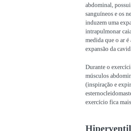
abdominal, possui 
sanguíneos e os n
induzem uma expan
intrapulmonar cai
medida que o ar é 
expansão da cavida
Durante o exercíci
músculos abdominai
(inspiração e expi
esternocleidomastó
exercício fica mai
Hiperventi