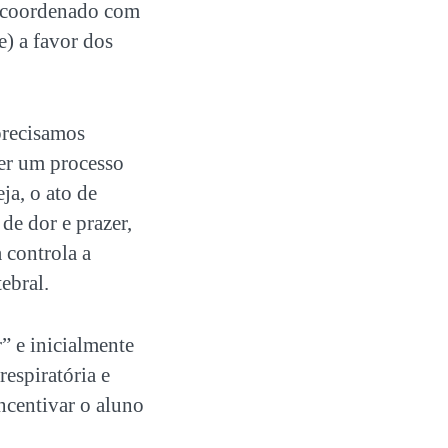
lo coordenado com
le) a favor dos
precisamos
ser um processo
ja, o ato de
de dor e prazer,
a controla a
ebral.
” e inicialmente
espiratória e
incentivar o aluno