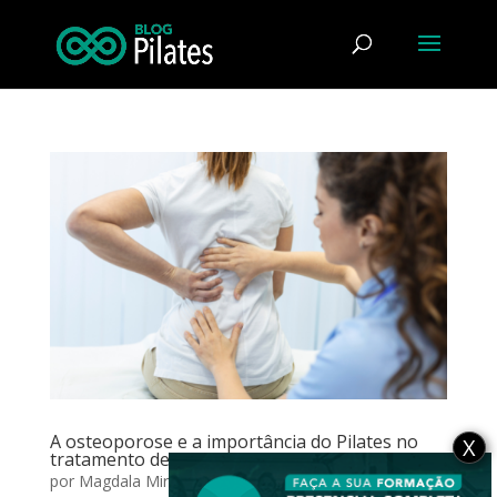
A osteoporose e a importância do Pilates no
X
tratamento desta patologia
por
Magdala Mirtes da Silva
|
abr 6, 2023
|
Outras