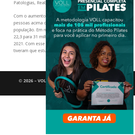
Patologias
,
Reabilitação
Com o aumento da expectativa de vida, o número de
pessoas acima de 60 anos chega a 14,7% da
população. Em números absolutos, o grupo passou de
22,3 para 31 milhões, crescendo 39% entre 2012 e
2021. Com esse aumento, os profissionais da saúde
tiveram que estudar as...
© 2026 – VOLL Pilates Group. Todos os direitos
reservados.