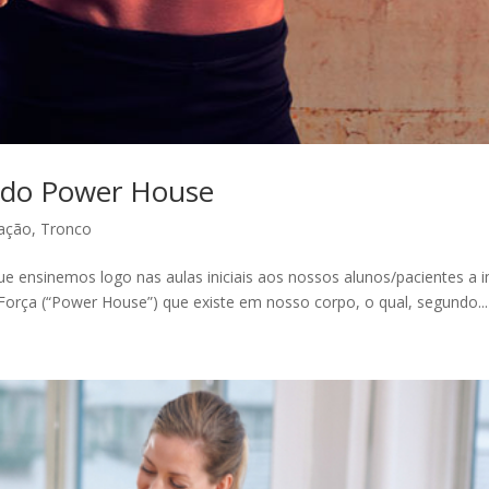
o do Power House
tação
,
Tronco
ue ensinemos logo nas aulas iniciais aos nossos alunos/pacientes a
orça (“Power House”) que existe em nosso corpo, o qual, segundo...