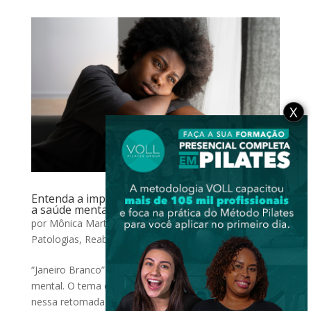
X
Entenda a importância do Método Pilates para
a saúde mental
por
Mônica Martins Nobrega
|
jan 24, 2023
|
Outras
Patologias
,
Reabilitação
“Janeiro Branco” é o mês da promoção da saúde
mental. O tema de 2023 é “A Vida pede Equilíbrio”. E
nessa retomada à “vida normal” que esse início de ano