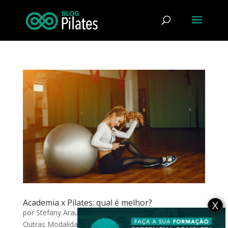
Academia x Pilates: qual é melhor?
X
por
Stefany Araujo Rossini Brandão
|
fev 15, 2023
|
Outras Modalidades
,
Outros