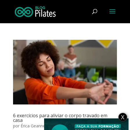
6 exercícios para aliviar o corpo travado em
X
casa
por
Érica Geanne Martins de Sousa
|
ago 18, 2025
|