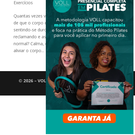
Exercícios
Quantas vezes você já acordou com aquela sensação
de que o corpo está “travado”? Ou terminou o dia
sentindo-se duro, com os ombros tensos, as costas
reclamando e as articulações mais rígidas do que o
normal? Calma, o Pilates tem ótimos exercícios para
aliviar o corpo...
© 2026 – VOLL Pilates Group. Todos os direitos
reservados.