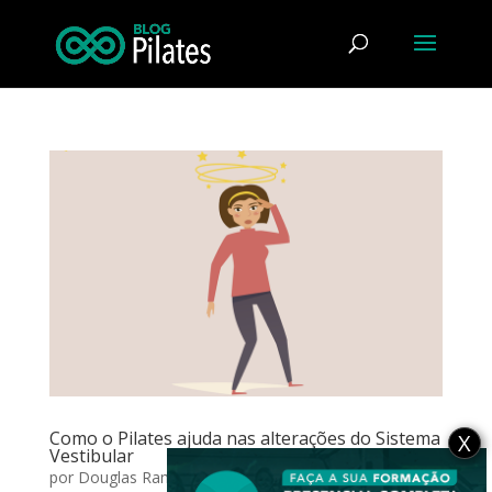
Como o Pilates ajuda nas alterações do Sistema
X
Vestibular
por
Douglas Ramos
|
jan 17, 2017
|
Cabeça
,