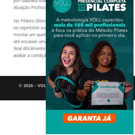
por
Gabriela Maria Brandi Passaro
|
out 23, 2025
|
Atuação Profissional
,
Carreira
No Pilates clínico, montar uma aula baseada apenas
no repertório ou na queixa do aluno é como tentar
montar um quebra-cabeça de olhos vendados. Pode
até encaixar uma ou outra peça… mas o resultado
final dificilmente vai fazer sentido. É por isso que
avaliar a condição...
© 2026 – VOLL Pilates Group. Todos os direitos
reservados.