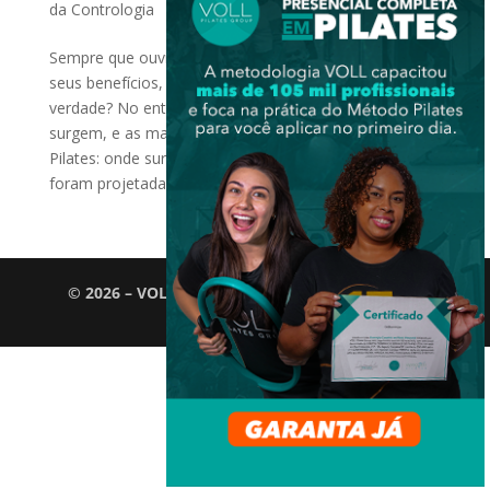
da Contrologia
Sempre que ouvimos falar de “Pilates”, vêm à mente
seus benefícios, instruções e restrições, não é
verdade? No entanto, algumas curiosidades também
surgem, e as mais comuns são sobre os aparelhos de
Pilates: onde surgiram? Por que os nomes? Por que
foram projetadas...
© 2026 – VOLL Pilates Group. Todos os direitos
reservados.