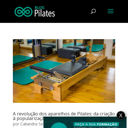
A revolução dos aparelhos de Pilates: da criação
X
à popularização da técnica
por
Caliandra Selau Borges
|
ago 17, 2023
|
Reflexão